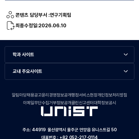
콘텐츠 담당부서 :
연구기획팀
최종수정일:
2026.06.10
학과 사이트
교내 주요사이트
알림마당
채용공고
윤리경영정보공개
행정서비스현장
개인정보처리방침
이메일무단수집거부
정보공개
클린신고센터
대학정보공시
주소: 44919 울산광역시 울주군 언양읍 유니스트길 50
대표번호 :
+82 052-217-0114