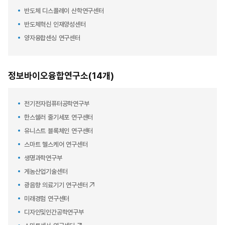
반도체 디스플레이 산학연구센터
반도체혁신 인재양성센터
양자융합센싱 연구센터
정보바이오융합연구소(14개)
전기전자컴퓨터공학연구부
한스쉘러 줄기세포 연구센터
유니스트 블록체인 연구센터
스마트 헬스케어 연구센터
생명과학연구부
게놈산업기술센터
광음향 의료기기 연구센터
미래경험 연구센터
디자인및인간공학연구부