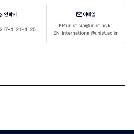
연락처
이메일
KR:
unist.cia@unist.ac.kr
217-4121~4125
EN:
international@unist.ac.kr