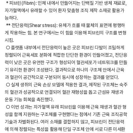
* 피브린(Fibrin): 인체 내에서 만들어지는 단백질 기반 생체 재료로,
자가혈액에서 유래할 수 있어 환자 맞춤형 조직 제작 소재로 활용가
능하다.
** 전단응력(Shear stress): 유체가 흐를 때 물체의 표면에 평행하
게 작용하는 힘. 본 연구에서는 이 힘을 이용해 피브린의 구조를 변형
시킴.
○ 플랫폼 내부에서 전단응력이 높은 곳은 피브린 다발이 조밀하게
정렬되어 근육세포 분화에 적합한 단단한 환경이 만들어졌고, 전단응
력이 낮은 곳은 유연한 구조가 형성되어 혈관세포가 네트워크를 만들
기 유리한 환경이 조성됐다. 결과적으로 하나의 구조체 안에서 근육
과 혈관이 공간적으로 구분되어 동시에 성장하는 결과를 얻었다.
○ 실제 생쥐의 근육 손상 모델에 적용한 결과, 제작된 구조체는 숙주
의 혈관과 성공적으로 연결되어 혈관 재형성을 돕고 근섬유 재생과
운동 기능 회복을 촉진했다.
○ 이번 성과는 자가혈액 유래 피브린을 이용해 근육 재생과 혈관 형
성을 함께 지원하는 구조체를 구현했다는 점에서 기존 근육 조직공학
기술과 차별화된다. 여러 소재를 결합하지 않고, 피브린이 전단응력
에 의해 정렬되는 특성을 활용해 단일 구조체 안에 서로 다른 미세환