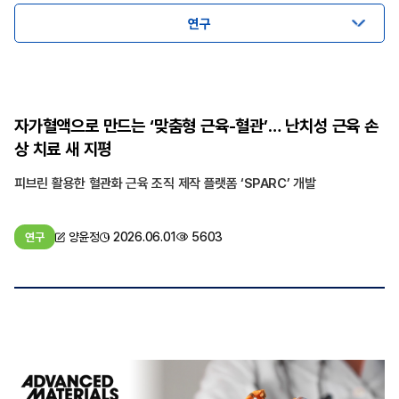
연구
자가혈액으로 만드는 ‘맞춤형 근육-혈관’… 난치성 근육 손
상 치료 새 지평
피브린 활용한 혈관화 근육 조직 제작 플랫폼 ‘SPARC’ 개발
양윤정
2026.06.01
5603
연구