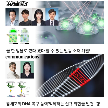
물 한 방울로 껐다 켰다 할 수 있는 발광 소재 개발!
암세포의‘DNA 복구 능력’억제하는 신규 화합물 발견.. 항