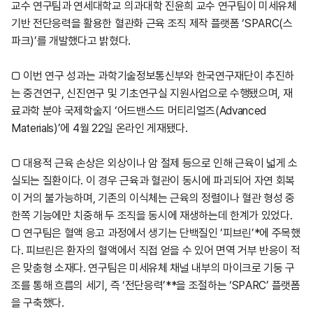
교수 연구팀과 연세대학교 의과대학 진윤희 교수 연구팀이 미세유체
기반 전단응력을 활용한 혈관화 근육 조직 제작 플랫폼 ‘SPARC(스
파크)’를 개발했다고 밝혔다.
□ 이번 연구 성과는 과학기술정보통신부와 한국연구재단이 추진하
는 중견연구, 신진연구 및 기초연구실 지원사업으로 수행됐으며, 재
료과학 분야 국제학술지 ‘어드밴스드 머티리얼즈(Advanced
Materials)’에 4월 22일 온라인 게재됐다.
□ 대용적 근육 손상은 외상이나 암 절제 등으로 인해 근육이 넓게 소
실되는 질환이다. 이 경우 근육과 혈관이 동시에 파괴되어 자연 회복
이 거의 불가능하며, 기존의 이식체는 근육의 정렬이나 혈관 형성 중
한쪽 기능에만 치중해 두 조직을 동시에 재생하는데 한계가 있었다.
□ 연구팀은 혈액 응고 과정에서 생기는 단백질인 ‘피브린’*에 주목했
다. 피브린은 환자의 혈액에서 직접 얻을 수 있어 면역 거부 반응이 적
은 맞춤형 소재다. 연구팀은 미세유체 채널 내부의 마이크로 기둥 구
조를 통해 흐름의 세기, 즉 ‘전단응력’**을 조절하는 ‘SPARC’ 플랫폼
을 구축했다.